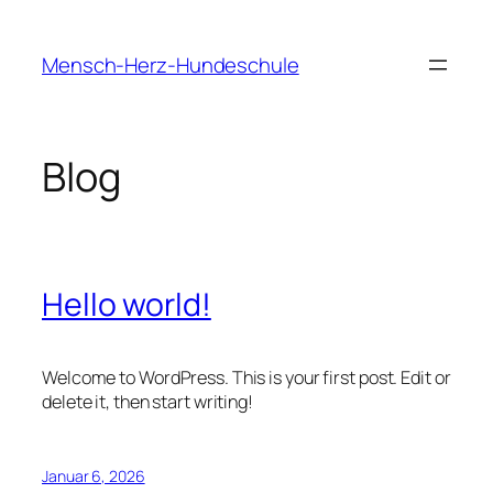
Zum
Inhalt
Mensch-Herz-Hundeschule
springen
Blog
Hello world!
Welcome to WordPress. This is your first post. Edit or
delete it, then start writing!
Januar 6, 2026